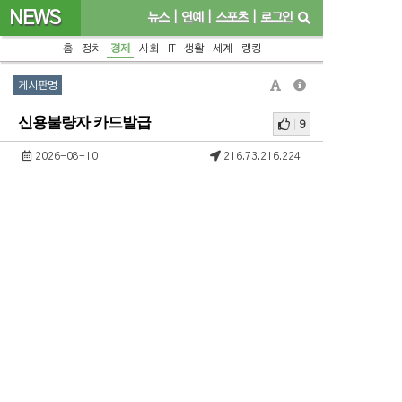
NEWS
뉴스
|
연예
|
스포츠
|
로그인
홈
정치
경제
사회
IT
생활
세계
랭킹
게시판명
신용불량자 카드발급
9
2026-08-10
216.73.216.224