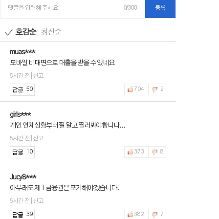
댓글을 입력해 주세요
0/300
등록
호감순
최신순
muas***
모바일 비대면으로 대출을 받을 수 있네요
5시간 전 | 신고
50
704
2
girls***
개인 연체상황부터 잘 알고 찔러봐야합니다...
5시간 전 | 신고
10
373
8
Jucy8***
아무래도 제 1 금융권은 포기해야겠습니다.
5시간 전 | 신고
39
382
7