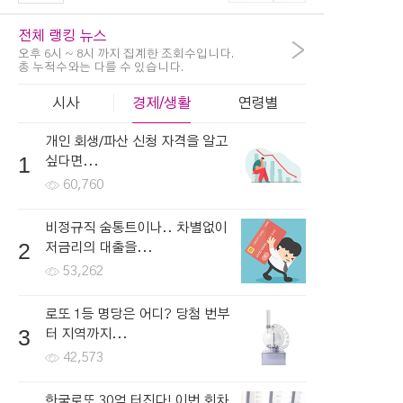
전체 랭킹 뉴스
>
오후 6시 ~ 8시 까지 집계한 조회수입니다.
총 누적수와는 다를 수 있습니다.
시사
경제/생활
연령별
개인 회생/파산 신청 자격을 알고
1
싶다면...
60,760
비정규직 숨통트이나.. 차별없이
2
저금리의 대출을...
53,262
로또 1등 명당은 어디? 당첨 번부
3
터 지역까지...
42,573
한국로또 30억 터진다! 이번 회차