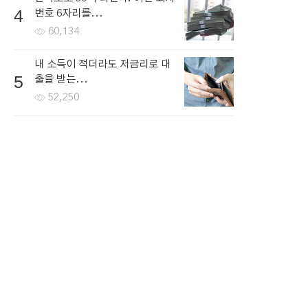
4
번호 6자리를...
60,134
내 소득이 적더라도 저금리로 대
5
출을 받는...
52,250