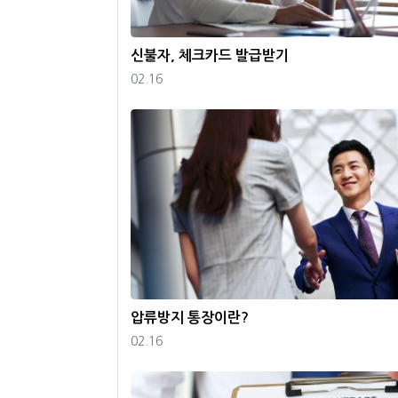
신불자, 체크카드 발급받기
등록일
02.16
압류방지 통장이란?
등록일
02.16