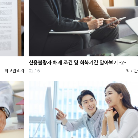
신용불량자 해제 조건 및 회복기간 알아보기 -2-
등록자
등록일
등록자
최고관리자
02.16
최고관