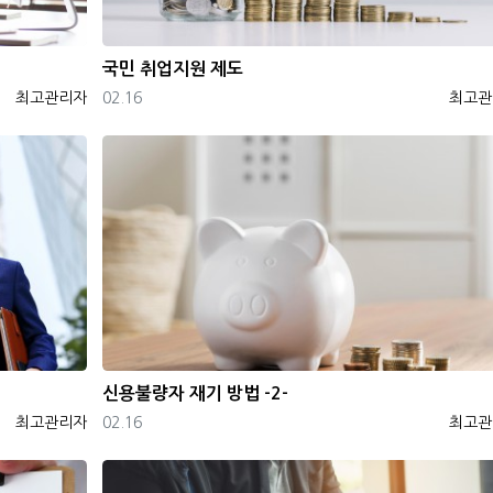
국민 취업지원 제도
등록자
등록일
등록자
최고관리자
02.16
최고관
신용불량자 재기 방법 -2-
등록자
등록일
등록자
최고관리자
02.16
최고관