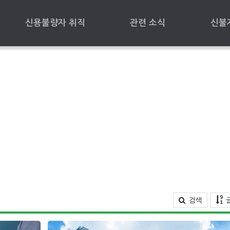
신용불량자 취직
관련 소식
신불
검색