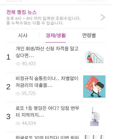
전체 랭킹 뉴스
>
오후 6시 ~ 8시 까지 집계한 조회수입니다.
총 누적수와는 다를 수 있습니다.
시사
경제/생활
연령별
개인 회생/파산 신청 자격을 알고
1
싶다면...
40,433
비정규직 숨통트이나.. 차별없이
2
저금리의 대출을...
55,725
로또 1등 명당은 어디? 당첨 번부
3
터 지역까지...
44,634
한국로또 30억 터진다! 이번 회차