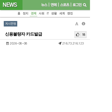
NEWS
뉴스
|
연예
|
스포츠
|
로그인
홈
정치
경제
사회
IT
생활
세계
랭킹
게시판명
신용불량자 카드발급
18
2026-08-08
216.73.216.123