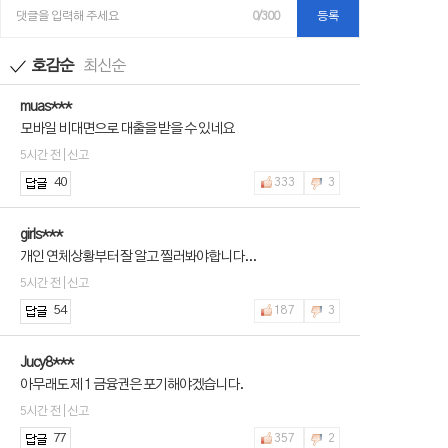
댓글을 입력해 주세요
0/300
등록
호감순
최신순
muas***
모바일 비대면으로 대출을 받을 수 있네요
5시간 전 | 신고
40
333
3
girls***
개인 연체상황부터 잘 알고 찔러봐야합니다...
5시간 전 | 신고
54
187
3
Jucy8***
아무래도 제 1 금융권은 포기해야겠습니다.
5시간 전 | 신고
77
357
2