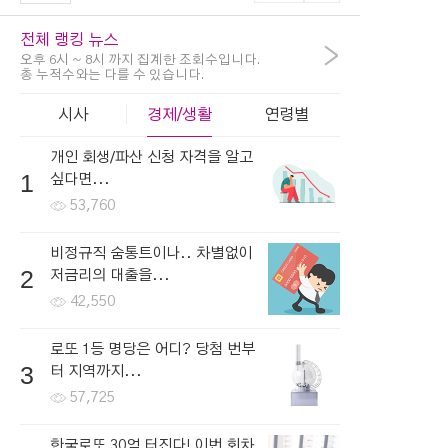
전체 랭킹 뉴스
>
오후 6시 ~ 8시 까지 집계한 조회수입니다.
총 누적수와는 다를 수 있습니다.
시사
경제/생활
연령별
개인 회생/파산 신청 자격을 알고
1
싶다면...
53,760
비정규직 숨통트이나.. 차별없이
2
저금리의 대출을...
42,550
로또 1등 명당은 어디? 당첨 번부
3
터 지역까지...
57,725
한국로또 30억 터진다! 이번 회차