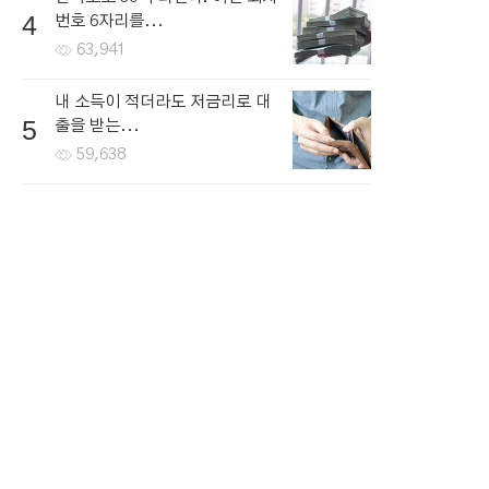
4
번호 6자리를...
63,941
내 소득이 적더라도 저금리로 대
5
출을 받는...
59,638