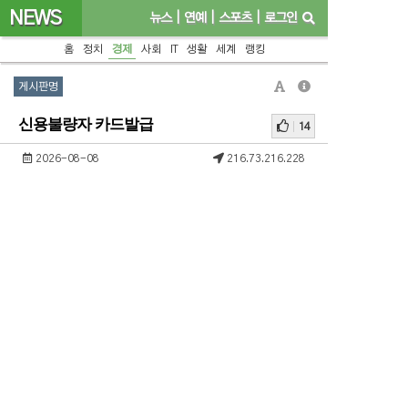
NEWS
뉴스
|
연예
|
스포츠
|
로그인
홈
정치
경제
사회
IT
생활
세계
랭킹
게시판명
신용불량자 카드발급
14
2026-08-08
216.73.216.228