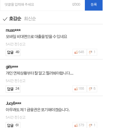
댓글을 입력해 주세요
0/300
등록
호감순
최신순
muas***
모바일 비대면으로 대출을 받을 수 있네요
5시간 전 | 신고
49
648
1
girls***
개인 연체상황부터 잘 알고 찔러봐야합니다...
5시간 전 | 신고
24
188
8
Jucy8***
아무래도 제 1 금융권은 포기해야겠습니다.
5시간 전 | 신고
61
379
1