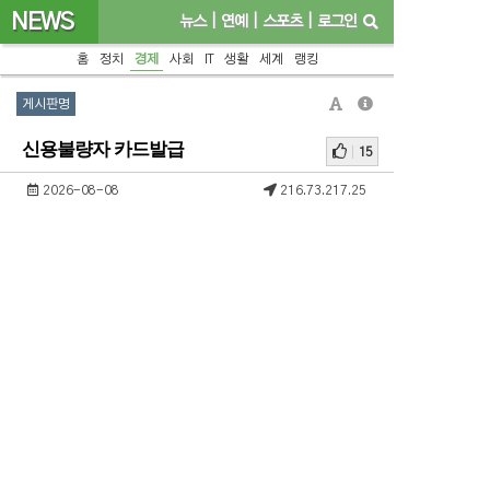
NEWS
뉴스
|
연예
|
스포츠
|
로그인
홈
정치
경제
사회
IT
생활
세계
랭킹
게시판명
신용불량자 카드발급
15
2026-08-08
216.73.217.25