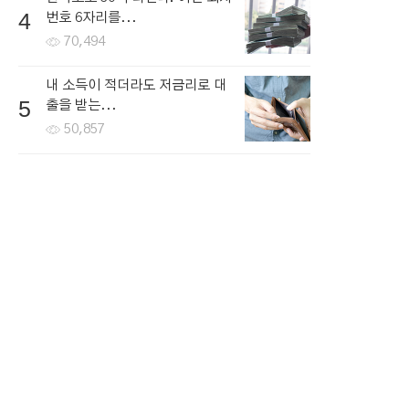
4
번호 6자리를...
70,494
내 소득이 적더라도 저금리로 대
5
출을 받는...
50,857