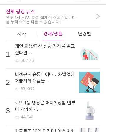
전체 랭킹 뉴스
>
오후 6시 ~ 8시 까지 집계한 조회수입니다.
총 누적수와는 다를 수 있습니다.
시사
경제/생활
연령별
개인 회생/파산 신청 자격을 알고
1
싶다면...
58,176
비정규직 숨통트이나.. 차별없이
2
저금리의 대출을...
63,460
로또 1등 명당은 어디? 당첨 번부
3
터 지역까지...
44,941
한국로또 30억 터진다! 이번 회차