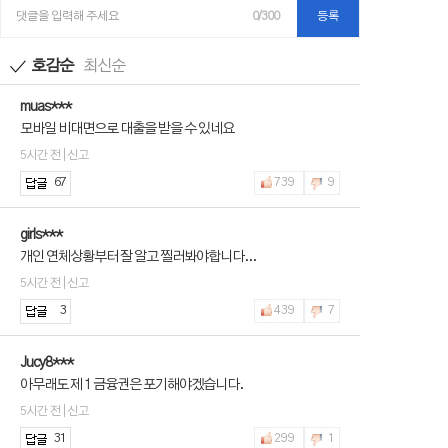
댓글을 입력해 주세요
0/300
등록
호감순
최신순
muas***
모바일 비대면으로 대출을 받을 수 있네요
5시간 전 | 신고
67
739
9
girls***
개인 연체상황부터 잘 알고 찔러봐야합니다...
5시간 전 | 신고
3
439
7
Jucy8***
아무래도 제 1 금융권은 포기해야겠습니다.
5시간 전 | 신고
31
299
1