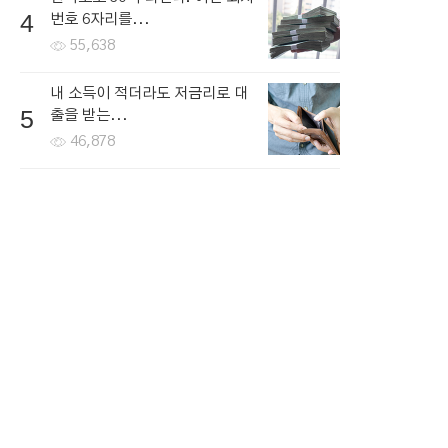
4
번호 6자리를...
55,638
내 소득이 적더라도 저금리로 대
5
출을 받는...
46,878