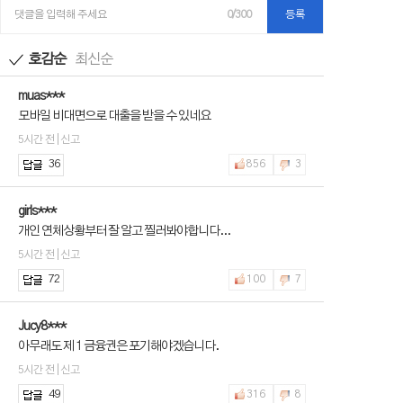
댓글을 입력해 주세요
0/300
등록
호감순
최신순
muas***
모바일 비대면으로 대출을 받을 수 있네요
5시간 전 | 신고
36
856
3
girls***
개인 연체상황부터 잘 알고 찔러봐야합니다...
5시간 전 | 신고
72
100
7
Jucy8***
아무래도 제 1 금융권은 포기해야겠습니다.
5시간 전 | 신고
49
316
8