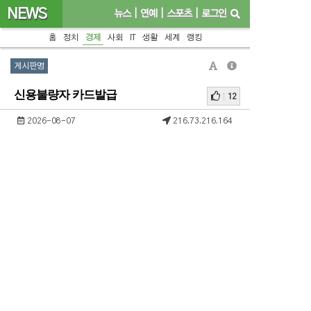
NEWS
뉴스
|
연예
|
스포츠
|
로그인
홈
정치
경제
사회
IT
생활
세계
랭킹
게시판명
신용불량자 카드발급
12
2026-08-07
216.73.216.164