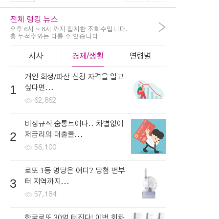
전체 랭킹 뉴스
>
오후 6시 ~ 8시 까지 집계한 조회수입니다.
총 누적수와는 다를 수 있습니다.
시사
경제/생활
연령별
개인 회생/파산 신청 자격을 알고
1
싶다면...
62,862
비정규직 숨통트이나.. 차별없이
2
저금리의 대출을...
56,100
로또 1등 명당은 어디? 당첨 번부
3
터 지역까지...
57,184
한국로또 30억 터진다! 이번 회차